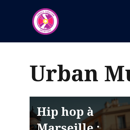
Aller
au
contenu
Urban Mu
Hip hop à
Marseille :