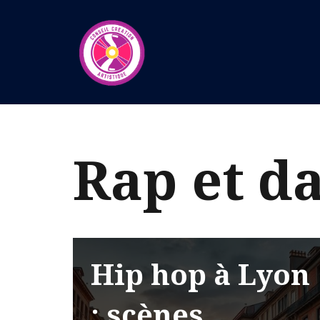
Aller
au
contenu
Rap et d
Hip hop à Lyon
: scènes,