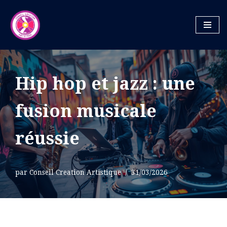
Aller
au
contenu
Hip hop et jazz : une
fusion musicale
réussie
par
Conseil Creation Artistique
31/03/2026