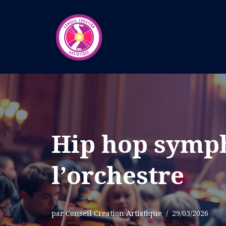
Aller
au
contenu
Hip hop symph
l’orchestre
par
Conseil Creation Artistique
29/03/2026