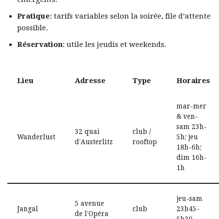
Pratique
: tarifs variables selon la soirée, file d’attente
possible.
Réservation
: utile les jeudis et weekends.
Lieu
Adresse
Type
Horaires
mar-mer
& ven-
sam 23h-
32 quai
club /
Wanderlust
5h; jeu
d’Austerlitz
rooftop
18h-6h;
dim 16h-
1h
jeu-sam
5 avenue
Jangal
club
23h45-
de l’Opéra
5h30