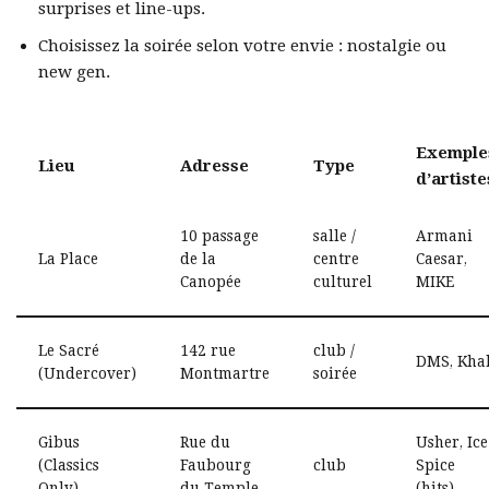
surprises et line-ups.
Choisissez la soirée selon votre envie : nostalgie ou
new gen.
Exemple
Lieu
Adresse
Type
d’artiste
10 passage
salle /
Armani
La Place
de la
centre
Caesar,
Canopée
culturel
MIKE
Le Sacré
142 rue
club /
DMS, Khal
(Undercover)
Montmartre
soirée
Gibus
Rue du
Usher, Ice
(Classics
Faubourg
club
Spice
Only)
du Temple
(hits)