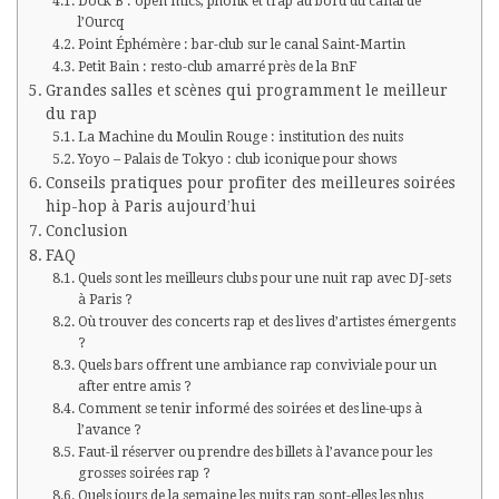
Dock B : open mics, phonk et trap au bord du canal de
l’Ourcq
Point Éphémère : bar-club sur le canal Saint‑Martin
Petit Bain : resto-club amarré près de la BnF
Grandes salles et scènes qui programment le meilleur
du rap
La Machine du Moulin Rouge : institution des nuits
Yoyo – Palais de Tokyo : club iconique pour shows
Conseils pratiques pour profiter des meilleures soirées
hip-hop à Paris aujourd’hui
Conclusion
FAQ
Quels sont les meilleurs clubs pour une nuit rap avec DJ-sets
à Paris ?
Où trouver des concerts rap et des lives d’artistes émergents
?
Quels bars offrent une ambiance rap conviviale pour un
after entre amis ?
Comment se tenir informé des soirées et des line-ups à
l’avance ?
Faut-il réserver ou prendre des billets à l’avance pour les
grosses soirées rap ?
Quels jours de la semaine les nuits rap sont-elles les plus