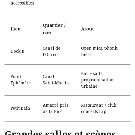
accessibles.
Quartier /
Lieu
Atout
rue
Canal de
Open mics, phonk,
Dock B
l’Ourcq
bière
Bar + salle,
Point
Canal
programmation
Éphémère
Saint‑Martin
urbaine
Amarré près
Restaurant + club,
Petit Bain
de la BnF
concerts rap
Grandes salles et scènes